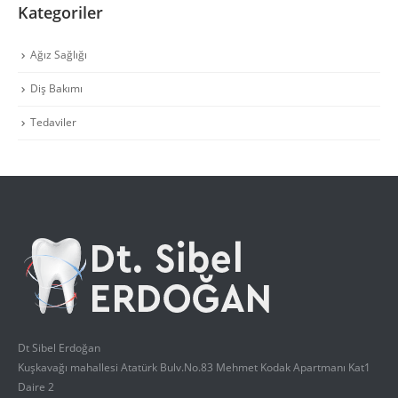
Kategoriler
Ağız Sağlığı
Diş Bakımı
Tedaviler
Dt Sibel Erdoğan
Kuşkavağı mahallesi Atatürk Bulv.No.83 Mehmet Kodak Apartmanı Kat1
Daire 2