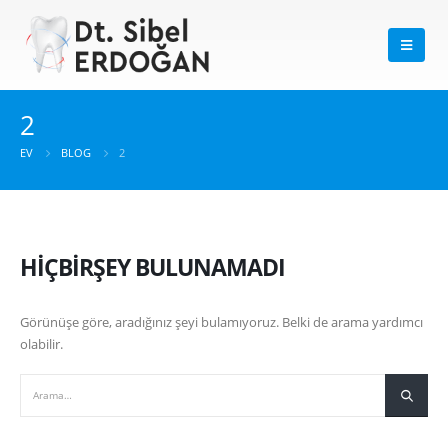
2
EV
BLOG
2
HIÇBIRŞEY BULUNAMADI
Görünüşe göre, aradığınız şeyi bulamıyoruz. Belki de arama yardımcı
olabilir.