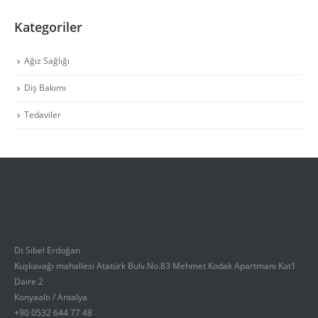
Kategoriler
Ağız Sağlığı
Diş Bakımı
Tedaviler
Dt Sibel Erdoğan
Kuşkavağı mahallesi Atatürk Bulv.No.83 Mehmet Kodak Apartmanı Kat1
Daire 2
Konyaaltı / Antalya
+90 0532 644 77 48